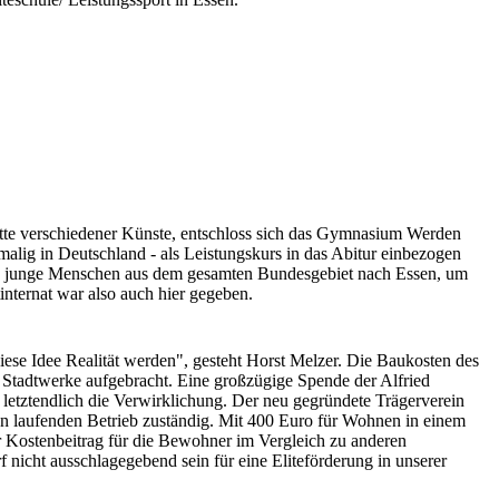
tte verschiedener Künste, entschloss sich das Gymnasium Werden
alig in Deutschland - als Leistungskurs in das Abitur einbezogen
e junge Menschen aus dem gesamten Bundesgebiet nach Essen, um
nternat war also auch hier gegeben.
ese Idee Realität werden", gesteht Horst Melzer. Die Baukosten des
r Stadtwerke aufgebracht. Eine großzügige Spende der Alfried
etztendlich die Verwirklichung. Der neu gegründete Trägerverein
en laufenden Betrieb zuständig. Mit 400 Euro für Wohnen in einem
 Kostenbeitrag für die Bewohner im Vergleich zu anderen
rf nicht ausschlagegebend sein für eine Eliteförderung in unserer