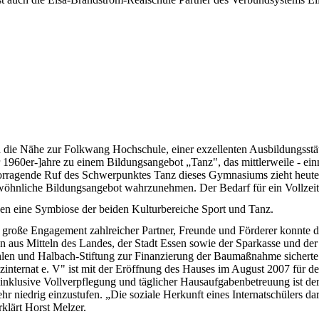
 die Nähe zur Folkwang Hochschule, einer exzellenten Ausbildungsstä
1960er-]ahre zu einem Bildungsangebot „Tanz", das mittlerweile - einm
orragende Ruf des Schwerpunktes Tanz dieses Gymnasiums zieht heut
wöhnliche Bildungsangebot wahrzunehmen. Der Bedarf für ein Vollzeiti
gen eine Symbiose der beiden Kulturbereiche Sport und Tanz.
 große Engagement zahlreicher Partner, Freunde und Förderer konnte di
n aus Mitteln des Landes, der Stadt Essen sowie der Sparkasse und de
en und Halbach-Stiftung zur Finanzierung der Baumaßnahme sicherte l
zinternat e. V" ist mit der Eröffnung des Hauses im August 2007 für d
nklusive Vollverpflegung und täglicher Hausaufgabenbetreuung ist der
sehr niedrig einzustufen. „Die soziale Herkunft eines Internatschülers da
rklärt Horst Melzer.