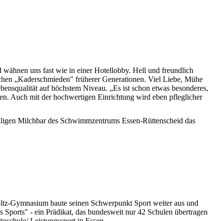
d wähnen uns fast wie in einer Hotellobby. Hell und freundlich
sischen „Kaderschmieden" früherer Generationen. Viel Liebe, Mühe
bensqualität auf höchstem Niveau. „Es ist schon etwas besonderes,
en. Auch mit der hochwertigen Einrichtung wird eben pfleglicher
maligen Milchbar des Schwimmzentrums Essen-Rüttenscheid das
ltz-Gymnasium baute seinen Schwerpunkt Sport weiter aus und
es Sports" - ein Prädikat, das bundesweit nur 42 Schulen übertragen
eschule/ Leistungssport in Essen.