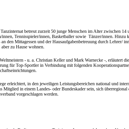
 Tanzinternat betreut zurzeit 50 junge Menschen im Alter zwischen 14
/innen, Tennisspieler/innen, Basketballer sowie Tänzer/innen. Hinz
ats an den Mittagessen und der Hausaufgabenbetreuung durch Lehrer/ 
, aber zu Hause wohnen.
ltmeistern - u. a. Christian Keller und Mark Warnecke -, erläutert die 
örderung für Top-Sportler in Verbindung mit folgenden Kooperationspar
chaftseinrichtungen.
e erleichtert, in den jeweiligen Leistungsbereichen national und inter
s Mitglied in einem Landes- oder Bundeskader sein, sich überregional
hverband vorgeschlagen werden.