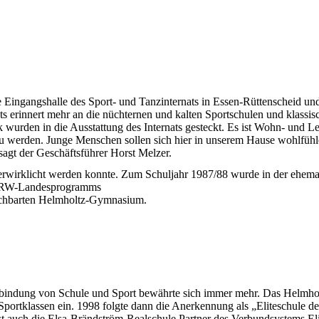
e Eingangshalle des Sport- und Tanzinternats in Essen-Rüttenscheid un
chts erinnert mehr an die nüchternen und kalten Sportschulen und klas
wurden in die Ausstattung des Internats gesteckt. Es ist Wohn- und Le
 zu werden. Junge Menschen sollen sich hier in unserem Hause wohlfühl
agt der Geschäftsführer Horst Melzer.
 verwirklicht werden konnte. Zum Schuljahr 1987/88 wurde in der ehe
es NRW-Landesprogramms
nachbarten Helmholtz-Gymnasium.
bindung von Schule und Sport bewährte sich immer mehr. Das Helmho
 Sportklassen ein. 1998 folgte dann die Anerkennung als „Eliteschule d
t auch die Elsa-Brändström-Realschule Partner des Verbundsystems Elit